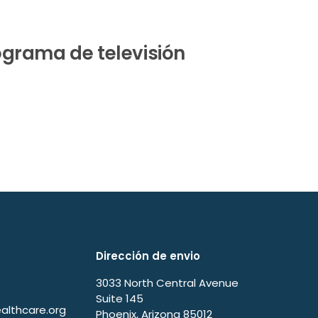
rograma de televisión
Dirección de envio
3033 North Central Avenue
Suite 145
lthcare.org
Phoenix, Arizona 85012