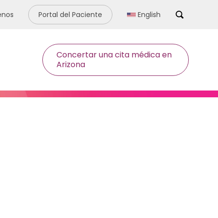
enos
Portal del Paciente
English
Search
Concertar una cita médica en
Arizona