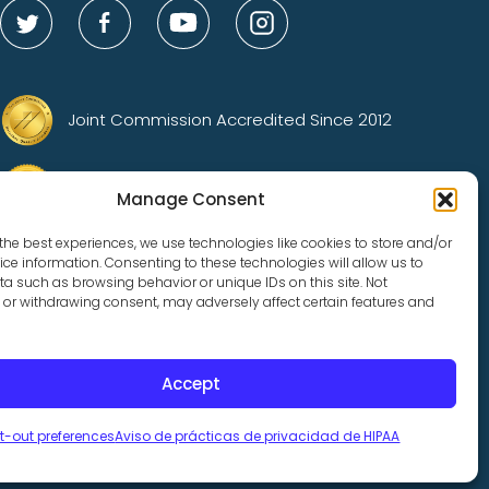
Joint Commission Accredited Since 2012
Gold Status Advocacy Center of Excellence
Manage Consent
Accredited
the best experiences, we use technologies like cookies to store and/or
ce information. Consenting to these technologies will allow us to
AA
a such as browsing behavior or unique IDs on this site. Not
or withdrawing consent, may adversely affect certain features and
acionados con la salud, incluidos los reclamos por negligencia
la inclusión y la diversidad. Tomamos medidas afirmativas
entidad de género, origen nacional, discapacidad, condición de
Accept
t-out preferences
Aviso de prácticas de privacidad de HIPAA