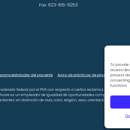
Fax: 623-815-9253
To provide 
access devi
esponsabilidades del paciente
Aviso de prácticas de privacidad de HIP
process dat
consenting 
functions.
nsiderado federal por el PHS con respecto a ciertos reclamos de salud o rel
lthcare es un empleador de igualdad de oportunidades comprometido con 
tantes sin distinción de raza, color, religión, sexo, orientación sexual, id
Op