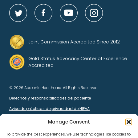
Joint Commission Accredited Since 2012
Gold Status Advocacy Center of Excellence
Accredited
© 2026 Adelante Healthcare. All Rights Reserved.
Derechos y responsabilidades del paciente
Aviso de prácticas de privacidad de HIPAA
Manage Consent
Este centro de salud recibe fondos del HHS y tiene un estatus
considerado federal por el PHS con respecto a ciertos reclamos
To provide the best experiences, we use technologies like cookies to
de salud o relacionados con la salud, incluidos los reclamos por