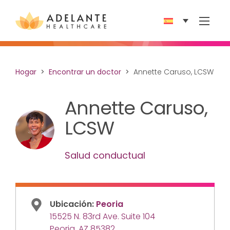
Show 
Hogar
Encontrar un doctor
Annette Caruso, LCSW
Annette Caruso,
LCSW
Salud conductual
Ubicación:
Peoria
15525 N. 83rd Ave. Suite 104
Peoria, AZ 85382