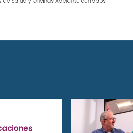
s de Salud y Oficinas Adelante cerrados
caciones