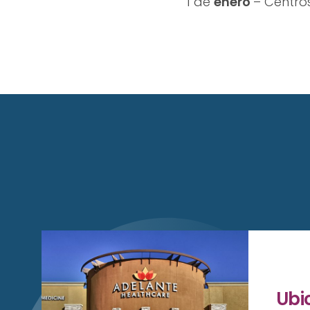
1 de
enero
– Centro
Ubi