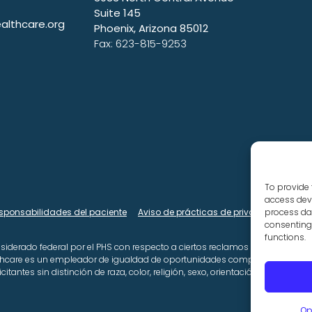
Suite 145
lthcare.org
Phoenix, Arizona 85012
Fax: 623-815-9253
To provide 
access devi
process dat
esponsabilidades del paciente
Aviso de prácticas de privacidad de HIP
consenting 
functions.
nsiderado federal por el PHS con respecto a ciertos reclamos de salud o rel
lthcare es un empleador de igualdad de oportunidades comprometido con 
tantes sin distinción de raza, color, religión, sexo, orientación sexual, id
Op