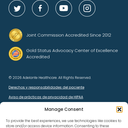
Joint Commission Accredited Since 2012
Gold Status Advocacy Center of Excellence
Accredited
© 2026 Adelante Healthcare. All Rights Reserved.
Derechos y responsabilidades del paciente
Aviso de prácticas de privacidad de HIPAA
Manage Consent
Este centro de salud recibe fondos del HHS y tiene un estatus
considerado federal por el PHS con respecto a ciertos reclamos
To provide the best experiences, we use technologies like cookies to
de salud o relacionados con la salud, incluidos los reclamos por
store and/or access device information. Consenting to these
negligencia médica, para sí mismo y sus personas cubiertas.